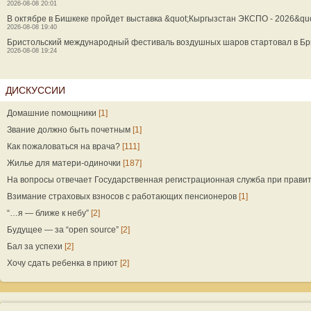
2026-08-08 20:01
В октябре в Бишкеке пройдет выставка &quot;Кыргызстан ЭКСПО - 2026&quo
2026-08-08 19:40
Бристольский международный фестиваль воздушных шаров стартовал в Б
2026-08-08 19:24
ДИСКУССИИ
Домашние помощники
[1]
Звание должно быть почетным
[1]
Как пожаловаться на врача?
[111]
Жилье для матери-одиночки
[187]
На вопросы отвечает Государственная регистрационная служба при прави
Взимание страховых взносов с работающих пенсионеров
[1]
“…я — ближе к небу”
[2]
Будущее — за “open source”
[2]
Бал за успехи
[2]
Хочу сдать ребенка в приют
[2]