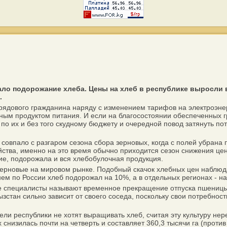
о подорожание хлеба. Цены на хлеб в республике выросли в 
.
дового гражданина наряду с изменением тарифов на электроэнерг
нным продуктом питания. И если на благосостоянии обеспеченных г
по их и без того скудному бюджету и очередной повод затянуть по
пало с разгаром сезона сбора зерновых, когда с полей убрана по
йства, именно на это время обычно приходится сезон снижения цен 
вие, подорожала и вся хлебобулочная продукция.
рновые на мировом рынке. Подобный скачок хлебных цен наблюдае
ем по России хлеб подорожал на 10%, а в отдельных регионах - на
е специалисты называют временное прекращение отпуска пшеницы 
ызстан сильно зависит от своего соседа, поскольку свои потребност
республики не хотят выращивать хлеб, считая эту культуру нерен
низилась почти на четверть и составляет 360,3 тысячи га (против