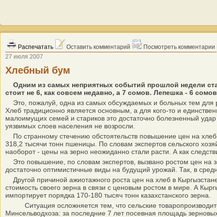
Распечатать
Оставить комментарий
Посмотреть комментарии
27 июля 2007
Хлебный бум
Одним из самых неприятных событий прошлой недели стал
стоит не 6, как совсем недавно, а 7 сомов. Лепешка - 6 сомов
Это, пожалуй, одна из самых обсуждаемых и больных тем для ря
Хлеб традиционно является основным, а для кого-то и единстве
малоимущих семей и стариков это достаточно болезненный удар 
уязвимых слоев населения не возросли.
По странному стечению обстоятельств повышение цен на хлеб сов
318,2 тысячи тонн пшеницы. По словам экспертов сельского хозя
наоборот - цены на зерно неожиданно стали расти. А как следст
Это повышение, по словам экспертов, вызвано ростом цен на зе
достаточно оптимистичные виды на будущий урожай. Так, в средн
Другой причиной ажиотажного роста цен на хлеб в Кыргызстан
стоимость своего зерна в связи с ценовым ростом в мире. А Кырг
импортирует порядка 170-180 тысяч тонн казахстанского зерна.
Ситуация осложняется тем, что сельские товаропроизводители 
Минсельводхоза: за последние 7 лет посевная площадь зерновых с