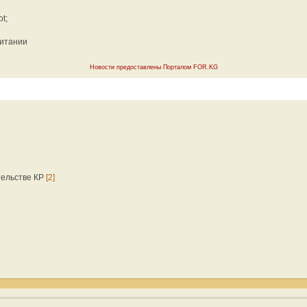
t;
ритании
Новости предоставлены Порталом FOR.KG
тельстве КР
[2]