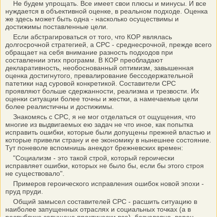
Не будем упрощать. Все имеет свои плюсы и минусы. И все
нуждается в объективной оценке, в реальном подходе. Оценка
же здесь может быть одна - насколько осуществимы и
достижимы поставленные цели.
Если абстрагироваться от того, что КОР являлась
долгосрочной стратегией, а СРС - среднесрочной, прежде всего
обращает на себя внимание разность подходов при
составлении этих программ. В КОР преобладают
декларативность, необоснованный оптимизм, завышенная
оценка достигнутого, превалирование бессодержательной
патетики над суровой конкретикой. Составители СРС
проявляют больше сдержанности, реализма и трезвости. Их
оценки ситуации более точны и жестки, а намечаемые цели
более реалистичны и достижимы.
Знакомясь с СРС, я не мог отделаться от ощущения, что
многие из выдвигаемых ею задач не что иное, как попытка
исправить ошибки, которые были допущены прежней властью и
которые привели страну и ее экономику в нынешнее состояние.
Тут поневоле вспомнишь анекдот брежневских времен:
"Социализм - это такой строй, который героически
исправляет ошибки, которых не было бы, если бы этого строя
не существовало".
Примеров героического исправления ошибок новой эпохи -
пруд пруди.
Общий замысел составителей СРС - расшить ситуацию в
наиболее запущенных отраслях и социальных точках (а в