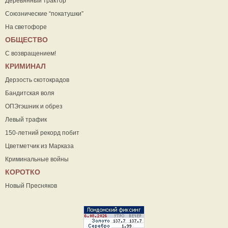
Деревянный трактор
Союзнические “покатушки”
На светофоре
ОБЩЕСТВО
С возвращением!
КРИМИНАЛ
Дерзость скотокрадов
Бандитская воля
ОПЭгэшник и обрез
Левый трафик
150-летний рекорд побит
Цветметчик из Марказа
Криминальные войны
КОРОТКО
Новый Пресняков