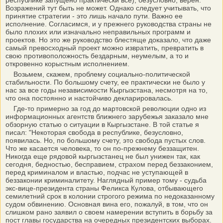
республике запущено практически все), безусловно, верен.
Возражений тут быть не может. Однако следует учитывать, что
принятие стратегии - это лишь начало пути. Важно ее
исполнение. Согласимся, и у прежнего руководства страны не
было плохих или изначально неправильных программ и
проектов. Но это же руководство блестяще доказало, что даже
самый превосходный проект можно извратить, превратить в
свою противоположность бездарным, неумелым, а то и
откровенно корыстным исполнением.
Возьмем, скажем, проблему социально-политической
стабильности. По большому счету, ее практически не было у
нас за все годы независимости Кыргызстана, несмотря на то,
что она постоянно и настойчиво декларировалась.
Где-то примерно за год до мартовской революции одно из
информационных агентств ближнего зарубежья заказало мне
обзорную статью о ситуации в Кыргызстане. В той статье я
писал: "Некоторая свобода в республике, безусловно,
появилась. Но, по большому счету, это свобода пустых слов.
Что же касается человека, то он по-прежнему беззащитен.
Никогда еще рядовой кыргызстанец не был унижен так, как
сегодня, бедностью, бесправием, страхом перед беззаконием,
перед криминалом и властью, подчас не уступающей в
беззаконии криминалитету. Наглядный пример тому - судьба
экс-вице-президента страны Феликса Кулова, отбывающего
семилетний срок в колонии строгого режима по недоказанному
судом обвинению. Основная вина его, пожалуй, в том, что он
слишком рано заявил о своем намерении вступить в борьбу за
пост главы государства на очередных президентских выборах.