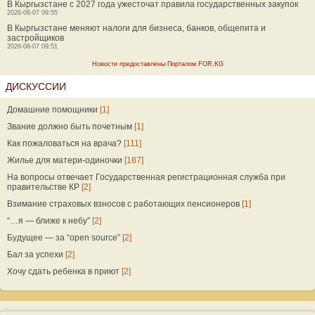
В Кыргызстане с 2027 года ужесточат правила государственных закупок
2026-08-07 09:55
В Кыргызстане меняют налоги для бизнеса, банков, общепита и
застройщиков
2026-08-07 09:51
Новости предоставлены Порталом FOR.KG
ДИСКУССИИ
Домашние помощники
[1]
Звание должно быть почетным
[1]
Как пожаловаться на врача?
[111]
Жилье для матери-одиночки
[187]
На вопросы отвечает Государственная регистрационная служба при
правительстве КР
[2]
Взимание страховых взносов с работающих пенсионеров
[1]
“…я — ближе к небу”
[2]
Будущее — за “open source”
[2]
Бал за успехи
[2]
Хочу сдать ребенка в приют
[2]