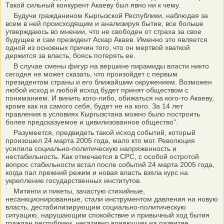
Такой сильный конкурент Акаеву был явно ни к чему.
Будучи гражданином Кыргызской Республики, наблюдая за
всем в ней происходящим и анализируя бытие, все больше
утверждаюсь во мнении, что не свободен от страха за свое
будущее и сам президент Аскар Акаев. Именно это является
одной из основных причин того, что он мертвой хваткой
держится за власть, боясь потерять ее.
В случае смены фигур на вершине пирамиды власти никто
сегодня не может сказать, что произойдет с первым
президентом страны и его ближайшим окружением. Возможен
любой исход и любой исход будет принят обществом с
пониманием. И винить кого-либо, обижаться на кого-то Акаеву,
кроме как на самого себя, будет не на кого. За 14 лет
правления в условиях Кыргызстана можно было построить
более предсказуемое и цивилизованное общество".
Разумеется, предвидеть такой исход событий, который
произошел 24 марта 2005 года, мало кто мог. Революция
усилила социально-политическую напряженность и
нестабильность. Как отмечается в СРС, с особой остротой
вопрос стабильности встал после событий 24 марта 2005 года,
когда пал прежний режим и новая власть взяла курс на
укрепление государственных институтов.
Митинги и пикеты, зачастую стихийные,
несанкционированные, стали инструментом давления на новую
власть, дестабилизирующим социально-политическую
ситуацию, нарушающим спокойствие и привычный ход бытия
граждан республики, негативно влияющим на развитие