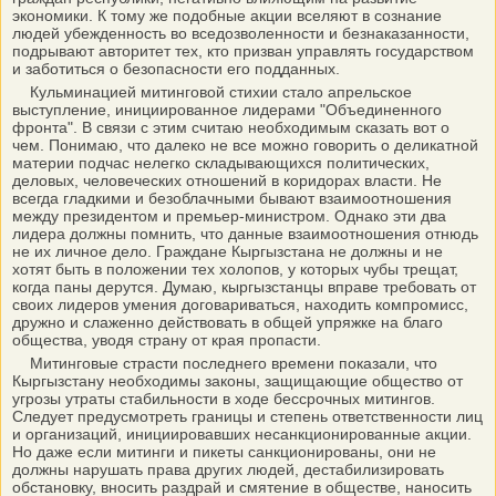
экономики. К тому же подобные акции вселяют в сознание
людей убежденность во вседозволенности и безнаказанности,
подрывают авторитет тех, кто призван управлять государством
и заботиться о безопасности его подданных.
Кульминацией митинговой стихии стало апрельское
выступление, инициированное лидерами "Объединенного
фронта". В связи с этим считаю необходимым сказать вот о
чем. Понимаю, что далеко не все можно говорить о деликатной
материи подчас нелегко складывающихся политических,
деловых, человеческих отношений в коридорах власти. Не
всегда гладкими и безоблачными бывают взаимоотношения
между президентом и премьер-министром. Однако эти два
лидера должны помнить, что данные взаимоотношения отнюдь
не их личное дело. Граждане Кыргызстана не должны и не
хотят быть в положении тех холопов, у которых чубы трещат,
когда паны дерутся. Думаю, кыргызстанцы вправе требовать от
своих лидеров умения договариваться, находить компромисс,
дружно и слаженно действовать в общей упряжке на благо
общества, уводя страну от края пропасти.
Митинговые страсти последнего времени показали, что
Кыргызстану необходимы законы, защищающие общество от
угрозы утраты стабильности в ходе бессрочных митингов.
Следует предусмотреть границы и степень ответственности лиц
и организаций, инициировавших несанкционированные акции.
Но даже если митинги и пикеты санкционированы, они не
должны нарушать права других людей, дестабилизировать
обстановку, вносить раздрай и смятение в обществе, наносить