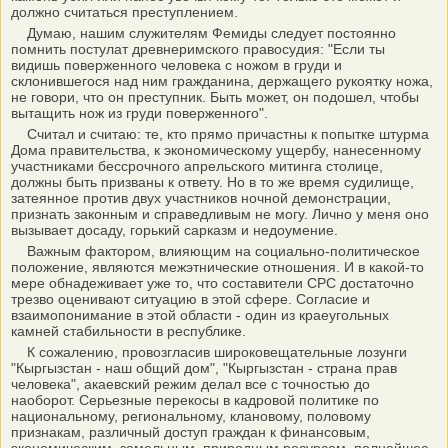
должно считаться преступлением.
Думаю, нашим служителям Фемиды следует постоянно
помнить постулат древнеримского правосудия: "Если ты
видишь поверженного человека с ножом в груди и
склонившегося над ним гражданина, держащего рукоятку ножа,
не говори, что он преступник. Быть может, он подошел, чтобы
вытащить нож из груди поверженного".
Считал и считаю: те, кто прямо причастны к попытке штурма
Дома правительства, к экономическому ущербу, нанесенному
участниками бессрочного апрельского митинга столице,
должны быть призваны к ответу. Но в то же время судилище,
затеянное против двух участников ночной демонстрации,
признать законным и справедливым не могу. Лично у меня оно
вызывает досаду, горький сарказм и недоумение.
Важным фактором, влияющим на социально-политическое
положение, являются межэтнические отношения. И в какой-то
мере обнадеживает уже то, что составители СРС достаточно
трезво оценивают ситуацию в этой сфере. Согласие и
взаимопонимание в этой области - один из краеугольных
камней стабильности в республике.
К сожалению, провозгласив широковещательные лозунги
"Кыргызстан - наш общий дом", "Кыргызстан - страна прав
человека", акаевский режим делал все с точностью до
наоборот. Серьезные перекосы в кадровой политике по
национальному, региональному, клановому, половому
признакам, различный доступ граждан к финансовым,