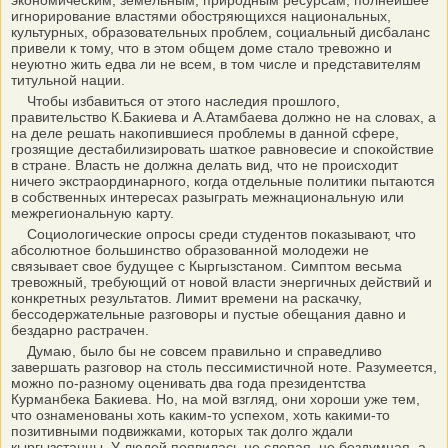
экономическим, земельным, природным ресурсам, полнейшее
игнорирование властями обостряющихся национальных,
культурных, образовательных проблем, социальный дисбаланс
привели к тому, что в этом общем доме стало тревожно и
неуютно жить едва ли не всем, в том числе и представителям
титульной нации.
Чтобы избавиться от этого наследия прошлого,
правительство К.Бакиева и А.Атамбаева должно не на словах, а
на деле решать накопившиеся проблемы в данной сфере,
грозящие дестабилизировать шаткое равновесие и спокойствие
в стране. Власть не должна делать вид, что не происходит
ничего экстраординарного, когда отдельные политики пытаются
в собственных интересах разыграть межнациональную или
межрегиональную карту.
Социологические опросы среди студентов показывают, что
абсолютное большинство образованной молодежи не
связывает свое будущее с Кыргызстаном. Симптом весьма
тревожный, требующий от новой власти энергичных действий и
конкретных результатов. Лимит времени на раскачку,
бессодержательные разговоры и пустые обещания давно и
бездарно растрачен.
Думаю, было бы не совсем правильно и справедливо
завершать разговор на столь пессимистичной ноте. Разумеется,
можно по-разному оценивать два года президентства
Курманбека Бакиева. Но, на мой взгляд, они хороши уже тем,
что ознаменованы хоть каким-то успехом, хоть какими-то
позитивными подвижками, которых так долго ждали
кыргызстанцы. У людей появилась не слепая, не бездумная, а