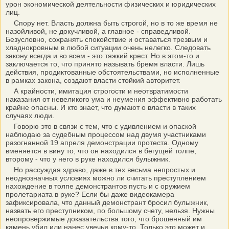
урон экономической деятельности физических и юридических
лиц.
Спору нет. Власть должна быть строгой, но в то же время не
назойливой, не докучливой, а главное - справедливой.
Безусловно, сохранять спокойствие и оставаться трезвым и
хладнокровным в любой ситуации очень нелегко. Следовать
закону всегда и во всем - это тяжкий крест. Но в этом-то и
заключается то, что принято называть бремя власти. Лишь
действия, продиктованные обстоятельствами, но исполненные
в рамках закона, создают власти стойкий авторитет.
А крайности, имитация строгости и неотвратимости
наказания от невеликого ума и неумения эффективно работать
крайне опасны. И кто знает, что думают о власти в таких
случаях люди.
Говорю это в связи с тем, что с удивлением и опаской
наблюдаю за судебным процессом над двумя участниками
разогнанной 19 апреля демонстрации протеста. Одному
вменяется в вину то, что он находился в бегущей толпе,
второму - что у него в руке находился булыжник.
Но рассуждая здраво, даже в тех весьма непростых и
неоднозначных условиях можно ли считать преступлением
нахождение в толпе демонстрантов пусть и с оружием
пролетариата в руке? Если бы даже видеокамера
зафиксировала, что данный демонстрант бросил булыжник,
назвать его преступником, по большому счету, нельзя. Нужны
неопровержимые доказательства того, что брошенный им
камень убил или нанес увечья кому-то. Только это может и