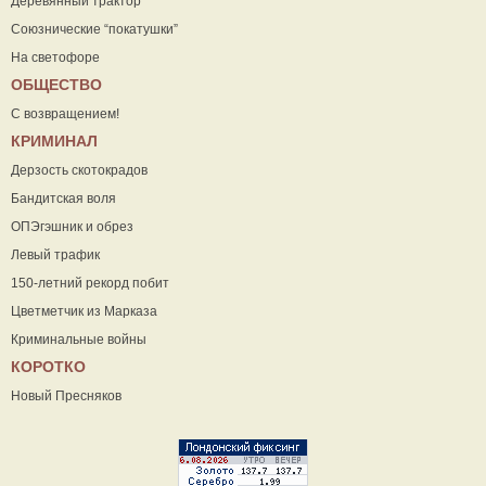
Деревянный трактор
Союзнические “покатушки”
На светофоре
ОБЩЕСТВО
С возвращением!
КРИМИНАЛ
Дерзость скотокрадов
Бандитская воля
ОПЭгэшник и обрез
Левый трафик
150-летний рекорд побит
Цветметчик из Марказа
Криминальные войны
КОРОТКО
Новый Пресняков