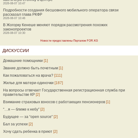
2026-08-07 10:47
Подробности создания бесшовного мобильного оператора связи
рассказал глава РКФР
2026-08-07 10:46
В Жогорку Кенеше меняют порядок рассмотрения похожих
законопроектов
2026-08-07 10:30
Новости предоставлены Порталом FOR.KG
ДИСКУССИИ
Домашние помощники
[1]
Звание должно быть почетным
[1]
Как пожаловаться на врача?
[111]
Жилье для матери-одиночки
[187]
На вопросы отвечает Государственная регистрационная служба при
правительстве КР
[2]
Взимание страховых взносов с работающих пенсионеров
[1]
“…я — ближе к небу”
[2]
Будущее — за “open source”
[2]
Бал за успехи
[2]
Хочу сдать ребенка в приют
[2]