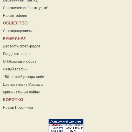
Деревянный трактор
Союзнические “покатушки”
На светофоре
ОБЩЕСТВО
С возвращением!
КРИМИНАЛ
Дерзость скотокрадов
Бандитская воля
ОПЭгэшник и обрез
Левый трафик
150-летний рекорд побит
Цветметчик из Марказа
Криминальные войны
КОРОТКО
Новый Пресняков