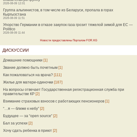
2026-08-09 12:01
Группа альпинистов, в том числе из Беларуси, пропала в горах
Кыргызстана
2026-08-09 11:51
Упорство Германии в отказе закупок газа грозит тяжелой зимой для ЕС —
Politico
2026-08-09 11:44
Новости предоставлены Порталом FOR.KG
ДИСКУССИИ
Домашние помощники
[1]
Звание должно быть почетным
[1]
Как пожаловаться на врача?
[111]
Жилье для матери-одиночки
[187]
На вопросы отвечает Государственная регистрационная служба при
правительстве КР
[2]
Взимание страховых взносов с работающих пенсионеров
[1]
“…я — ближе к небу”
[2]
Будущее — за “open source”
[2]
Бал за успехи
[2]
Хочу сдать ребенка в приют
[2]