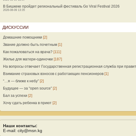
В Бишкеке пройдет региональный фестиваль Go Viral Festival 2026
2026-08-09 13:35
ДИСКУССИИ
Домашние помощники
[2]
Звание должно быть почетным
[1]
Как пожаловаться на врача?
[111]
Жилье для матери-одиночки
[187]
На вопросы отвечает Государственная регистрационная служба при прави
Взимание страховых взносов с работающих пенсионеров
[1]
“…я — ближе к небу”
[2]
Будущее — за “open source”
[2]
Бал за успехи
[2]
Хочу сдать ребенка в приют
[2]
Наши контакты:
E-mail: city@msn.kg