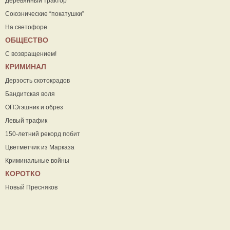
Деревянный трактор
Союзнические “покатушки”
На светофоре
ОБЩЕСТВО
С возвращением!
КРИМИНАЛ
Дерзость скотокрадов
Бандитская воля
ОПЭгэшник и обрез
Левый трафик
150-летний рекорд побит
Цветметчик из Марказа
Криминальные войны
КОРОТКО
Новый Пресняков