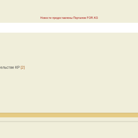
Новости предоставлены Порталом FOR.KG
тельстве КР
[2]