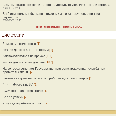
В Кыргызстане повысили налоги на доходы от добычи золота и серебра
2026-08-07 22:48
В КР отменили конфискацию грузовых авто за нарушение правил
перевозок
2026-08-07 22:45
Новости предоставлены Порталом FOR.KG
ДИСКУССИИ
Домашние помощники
[1]
Звание должно быть почетным
[1]
Как пожаловаться на врача?
[111]
Жилье для матери-одиночки
[187]
На вопросы отвечает Государственная регистрационная служба при
правительстве КР
[2]
Взимание страховых взносов с работающих пенсионеров
[1]
“…я — ближе к небу”
[2]
Будущее — за “open source”
[2]
Бал за успехи
[2]
Хочу сдать ребенка в приют
[2]