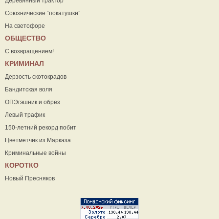
Деревянный трактор
Союзнические “покатушки”
На светофоре
ОБЩЕСТВО
С возвращением!
КРИМИНАЛ
Дерзость скотокрадов
Бандитская воля
ОПЭгэшник и обрез
Левый трафик
150-летний рекорд побит
Цветметчик из Марказа
Криминальные войны
КОРОТКО
Новый Пресняков