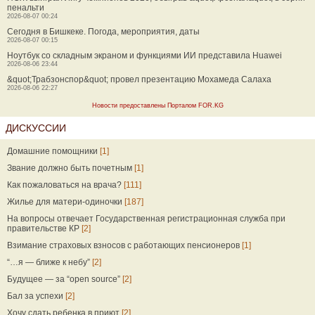
пенальти
2026-08-07 00:24
Сегодня в Бишкеке. Погода, мероприятия, даты
2026-08-07 00:15
Ноутбук со складным экраном и функциями ИИ представила Huawei
2026-08-06 23:44
&quot;Трабзонспор&quot; провел презентацию Мохамеда Салаха
2026-08-06 22:27
Новости предоставлены Порталом FOR.KG
ДИСКУССИИ
Домашние помощники
[1]
Звание должно быть почетным
[1]
Как пожаловаться на врача?
[111]
Жилье для матери-одиночки
[187]
На вопросы отвечает Государственная регистрационная служба при
правительстве КР
[2]
Взимание страховых взносов с работающих пенсионеров
[1]
“…я — ближе к небу”
[2]
Будущее — за “open source”
[2]
Бал за успехи
[2]
Хочу сдать ребенка в приют
[2]