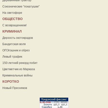
Деревянный трактор
Союзнические “покатушки”
На светофоре
ОБЩЕСТВО
С возвращением!
КРИМИНАЛ
Дерзость скотокрадов
Бандитская воля
ОПЭгэшник и обрез
Левый трафик
150-летний рекорд побит
Цветметчик из Марказа
Криминальные войны
КОРОТКО
Новый Пресняков