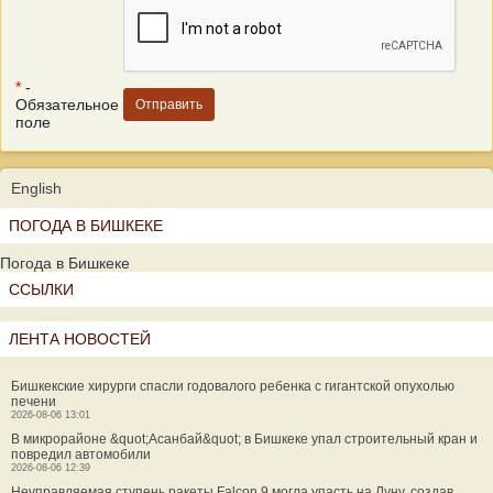
*
-
Обязательное
поле
English
ПОГОДА В БИШКЕКЕ
Погода в Бишкеке
ССЫЛКИ
ЛЕНТА НОВОСТЕЙ
Бишкекские хирурги спасли годовалого ребенка с гигантской опухолью
печени
2026-08-06 13:01
В микрорайоне &quot;Асанбай&quot; в Бишкеке упал строительный кран и
повредил автомобили
2026-08-06 12:39
Неуправляемая ступень ракеты Falcon 9 могла упасть на Луну, создав