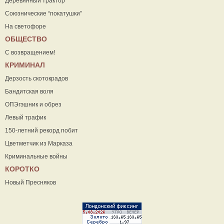
Деревянный трактор
Союзнические “покатушки”
На светофоре
ОБЩЕСТВО
С возвращением!
КРИМИНАЛ
Дерзость скотокрадов
Бандитская воля
ОПЭгэшник и обрез
Левый трафик
150-летний рекорд побит
Цветметчик из Марказа
Криминальные войны
КОРОТКО
Новый Пресняков