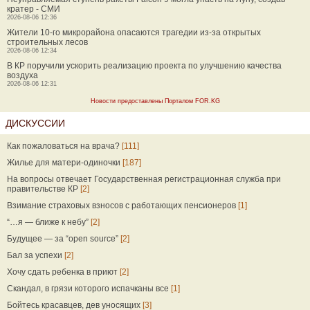
кратер - СМИ
2026-08-06 12:36
Жители 10-го микрорайона опасаются трагедии из-за открытых
строительных лесов
2026-08-06 12:34
В КР поручили ускорить реализацию проекта по улучшению качества
воздуха
2026-08-06 12:31
Новости предоставлены Порталом FOR.KG
ДИСКУССИИ
Как пожаловаться на врача?
[111]
Жилье для матери-одиночки
[187]
На вопросы отвечает Государственная регистрационная служба при
правительстве КР
[2]
Взимание страховых взносов с работающих пенсионеров
[1]
“…я — ближе к небу”
[2]
Будущее — за “open source”
[2]
Бал за успехи
[2]
Хочу сдать ребенка в приют
[2]
Скандал, в грязи которого испачканы все
[1]
Бойтесь красавцев, дев уносящих
[3]