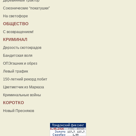
Деревянный трактор
Союзнические “покатушки”
На светофоре
ОБЩЕСТВО
С возвращением!
КРИМИНАЛ
Дерзость скотокрадов
Бандитская воля
ОПЭгэшник и обрез
Левый трафик
150-летний рекорд побит
Цветметчик из Марказа
Криминальные войны
КОРОТКО
Новый Пресняков