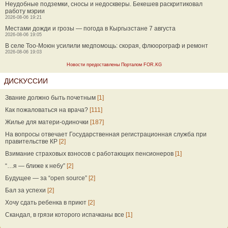
Неудобные подземки, сносы и недоскверы. Бекешев раскритиковал
работу мэрии
2026-08-06 19:21
Местами дожди и грозы — погода в Кыргызстане 7 августа
2026-08-06 19:05
В селе Тоо-Моюн усилили медпомощь: скорая, флюорограф и ремонт
2026-08-06 19:03
Новости предоставлены Порталом FOR.KG
ДИСКУССИИ
Звание должно быть почетным
[1]
Как пожаловаться на врача?
[111]
Жилье для матери-одиночки
[187]
На вопросы отвечает Государственная регистрационная служба при
правительстве КР
[2]
Взимание страховых взносов с работающих пенсионеров
[1]
“…я — ближе к небу”
[2]
Будущее — за “open source”
[2]
Бал за успехи
[2]
Хочу сдать ребенка в приют
[2]
Скандал, в грязи которого испачканы все
[1]