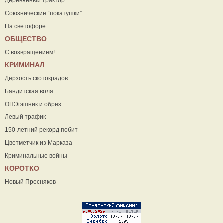
Деревянный трактор
Союзнические “покатушки”
На светофоре
ОБЩЕСТВО
С возвращением!
КРИМИНАЛ
Дерзость скотокрадов
Бандитская воля
ОПЭгэшник и обрез
Левый трафик
150-летний рекорд побит
Цветметчик из Марказа
Криминальные войны
КОРОТКО
Новый Пресняков