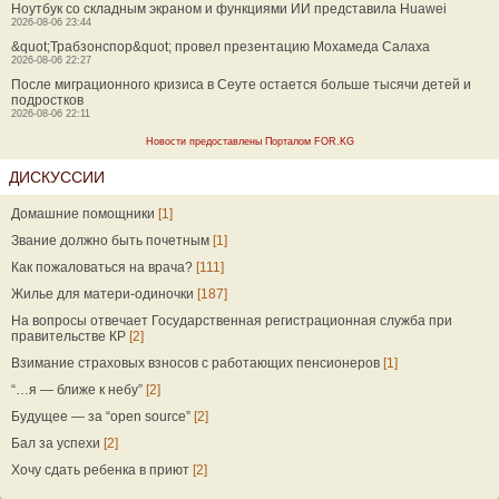
Ноутбук со складным экраном и функциями ИИ представила Huawei
2026-08-06 23:44
&quot;Трабзонспор&quot; провел презентацию Мохамеда Салаха
2026-08-06 22:27
После миграционного кризиса в Сеуте остается больше тысячи детей и
подростков
2026-08-06 22:11
Новости предоставлены Порталом FOR.KG
ДИСКУССИИ
Домашние помощники
[1]
Звание должно быть почетным
[1]
Как пожаловаться на врача?
[111]
Жилье для матери-одиночки
[187]
На вопросы отвечает Государственная регистрационная служба при
правительстве КР
[2]
Взимание страховых взносов с работающих пенсионеров
[1]
“…я — ближе к небу”
[2]
Будущее — за “open source”
[2]
Бал за успехи
[2]
Хочу сдать ребенка в приют
[2]