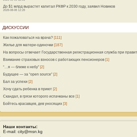
До $1 млрд вырастет капитал РКФР к 2030 году, заявил Новиков
2026-08-06 12:26
ДИСКУССИИ
Как пожаловаться на врача?
[111]
Жилье для матери-одиночки
[187]
На вопросы отвечает Государственная регистрационная служба при прави
Взимание страховых взносов с работающих пенсионеров
[1]
“…я — ближе к небу”
[2]
Будущее — за “open source”
[2]
Бал за успехи
[2]
Хочу сдать ребенка в приют
[2]
Скандал, в грязи которого испачканы все
[1]
Бойтесь красавцев, дев уносящих
[3]
Наши контакты:
E-mail: city@msn.kg