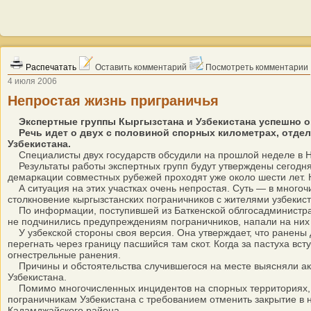
Распечатать
Оставить комментарий
Посмотреть комментарии
4 июля 2006
Непростая жизнь приграничья
Экспертные группы Кыргызстана и Узбекистана успешно о
Речь идет о двух с половиной спорных километрах, отдел
Узбекистана.
Специалисты двух государств обсудили на прошлой неделе в Нам
Результаты работы экспертных групп будут утверждены сегодня
демаркации совместных рубежей проходят уже около шести лет. 
А ситуация на этих участках очень непростая. Суть — в многоч
столкновение кыргызстанских пограничников с жителями узбекист
По информации, поступившей из Баткенской облгосадминистраци
не подчинились предупреждениям пограничников, напали на них 
У узбекской стороны своя версия. Она утверждает, что ранены д
перегнать через границу пасшийся там скот. Когда за пастуха вс
огнестрельные ранения.
Причины и обстоятельства случившегося на месте выясняли аки
Узбекистана.
Помимо многочисленных инцидентов на спорных территориях, су
пограничникам Узбекистана с требованием отменить закрытие в 
Кадамджайского района.