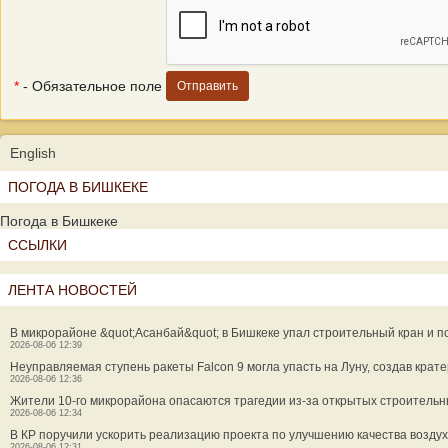
*
- Обязательное поле
English
ПОГОДА В БИШКЕКЕ
Погода в Бишкеке
ССЫЛКИ
ЛЕНТА НОВОСТЕЙ
В микрорайоне &quot;Асанбай&quot; в Бишкеке упал строительный кран и 
2026-08-06 12:39
Неуправляемая ступень ракеты Falcon 9 могла упасть на Луну, создав крат
2026-08-06 12:36
Жители 10-го микрорайона опасаются трагедии из-за открытых строительн
2026-08-06 12:34
В КР поручили ускорить реализацию проекта по улучшению качества возду
2026-08-06 12:31