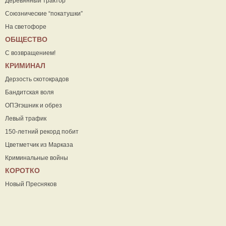
Деревянный трактор
Союзнические “покатушки”
На светофоре
ОБЩЕСТВО
С возвращением!
КРИМИНАЛ
Дерзость скотокрадов
Бандитская воля
ОПЭгэшник и обрез
Левый трафик
150-летний рекорд побит
Цветметчик из Марказа
Криминальные войны
КОРОТКО
Новый Пресняков