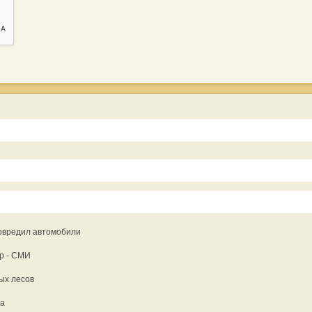
повредил автомобили
ер - СМИ
ых лесов
ха