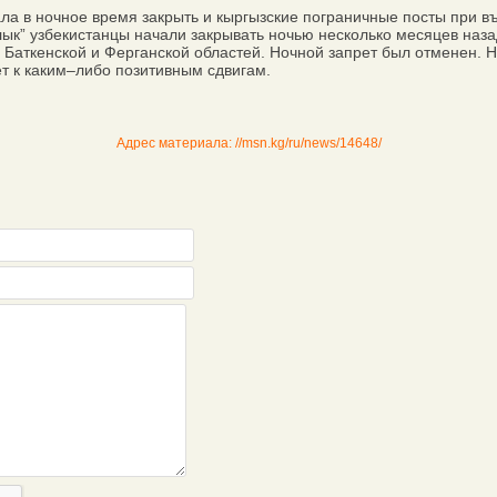
 в ночное время закрыть и кыргызские пограничные посты при въе
ык” узбекистанцы начали закрывать ночью несколько месяцев наз
Баткенской и Ферганской областей. Ночной запрет был отменен. Но
ет к каким–либо позитивным сдвигам.
Адрес материала: //msn.kg/ru/news/14648/