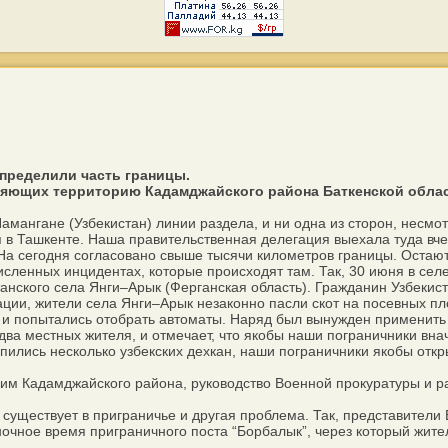
пределили часть границы.
яющих территорию Кадамджайского района Баткенской облас
ангане (Узбекистан) линии раздела, и ни одна из сторон, несмо
 в Ташкенте. Наша правительственная делегация выехала туда вче
На сегодня согласовано свыше тысячи километров границы. Остаю
исленных инцидентах, которые происходят там. Так, 30 июня в с
анского села Янги–Арык (Ферганская область). Гражданин Узбекист
и, жители села Янги–Арык незаконно пасли скот на посевных пл
и попытались отобрать автоматы. Наряд был вынужден применить 
ва местных жителя, и отмечает, что якобы наши пограничники вна
тупились несколько узбекских дехкан, наши пограничники якобы отк
м Кадамджайского района, руководство Военной прокуратуры и ра
ществует в приграничье и другая проблема. Так, представители 
ночное время приграничного поста “Борбалык”, через который жит