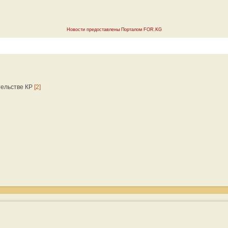
Новости предоставлены Порталом FOR.KG
тельстве КР
[2]