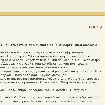
ГРАНИЦА
ти Кыргызстана от Сохского района Ферганской области
тря на сложность вопроса, не пошла на конфронтацию.
ра. Переговоры с Узбекистаном по поводу делимитации и
тся самые сложные участки на линии примерно в 253 километра.
еле Абдылды Калыкова (Кадамджайский район) произошло
ана получил огнестрельное ранение в ногу.
ощадях нашего села, где еще не убрано выращенное зерно. Они
оружие. Пострадал один из узбекистанцев.
чале вторглись на территорию Узбекистана, а затем попытались
рыли огонь на поражение. А.Закиров и Р.Хамракулов получили
йонной милиции, представители аналогичных структур
Баткенской облгосадминистрации были вынуждены обратиться к
ели сельской управы Кызыл–Кыштак связываются с центром