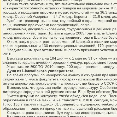
Важно также отметить и то, что значительное внимание как в с
конкурентоспособности китайских товаров на мировом рынке. К п
города), а продукции высоких и новых технологий — на 36,3 млр
млрд., Северной Америки — 24,7 млрд., Европы — 21,6 млрд. до
Удобные транспортные связи, крупнейший в стране морской по
тонн, наличие практически неограниченной, легко-
обучаемой, дисциплинированной, трудолюбивой и дешевой рабоч
иностранных инвестиций. Только в одном 2005 году власти Шан
млрд. долларов. Всего же на конец прошлого года в Шанхае было
О том, какую роль играет современный Шанхай в развитии миро
транснациональных и 130 инвестиционных компаний, 170 центро
Убедительным доказательством мирового признания успехов и 
2010.
Выставка рассчитана на 184 дня — с 1 мая по 31 октября — и пр
слияние плюралистических городских культур, процветание город
Участниками ЭКСПО–2010 станут 200 стран, регионов, междунар
Дуня из Шанхайского университета
Во время прогулки по набережной Хуанпу в ожидании празднич
студентками 3 курса факультета иностранных языков Шанхайского
имена широко распространены на пространстве бывшего СССР. Он
Выяснилось, что девушка любит русскую литературу. Особенно т
литературе зародили в ней русские сказки. Еще Дуня обожает До
Учатся девушки по контракту. Учеба обходится недешево. Полн
образование в стране меньше не становится. В КНР сегодня, мож
Плюс 136,7 тысячи учащихся 81 среднего специального учебного
образование — одно из приоритетных направлений расходов бюдж
Сегодня страна переживает бум изучения иностранных языков. 
Как живет среднестатистический шанхаец