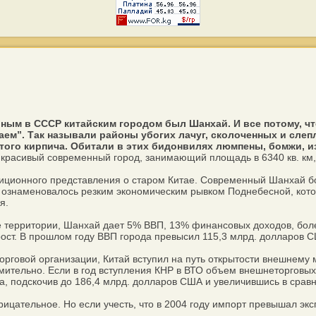
рным в СССР китайским городом был Шанхай. И все потому, чт
м”. Так называли районы убогих лачуг, сколоченных и слеп
того кирпича. Обитали в этих бидонвилях люмпены, бомжи, и
красивый современный город, занимающий площадь в 6340 кв. км, п
диционного представления о старом Китае. Современный Шанхай б
ка ознаменовалось резким экономическим рывком Поднебесной, кот
я.
территории, Шанхай дает 5% ВВП, 13% финансовых доходов, боле
т. В прошлом году ВВП города превысил 115,3 млрд. долларов США
говой организации, Китай вступил на путь открытости внешнему м
мительно. Если в год вступления КНР в ВТО объем внешнеторговых 
а, подскочив до 186,4 млрд. долларов США и увеличившись в сра
ательное. Но если учесть, что в 2004 году импорт превышал экспо