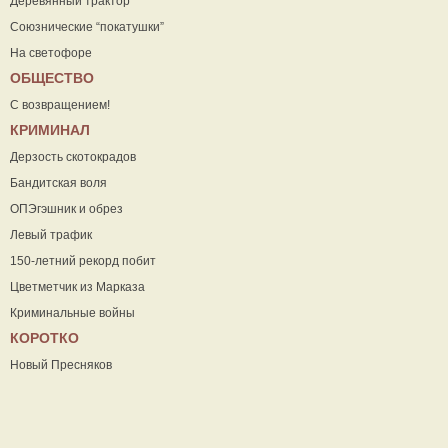
Деревянный трактор
Союзнические “покатушки”
На светофоре
ОБЩЕСТВО
С возвращением!
КРИМИНАЛ
Дерзость скотокрадов
Бандитская воля
ОПЭгэшник и обрез
Левый трафик
150-летний рекорд побит
Цветметчик из Марказа
Криминальные войны
КОРОТКО
Новый Пресняков