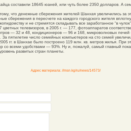
ца составили 18645 юаней, или чуть более 2350 долларов. А сем
му, что денежные сбережения жителей Шанхая увеличились за этот 
ные сбережения в пересчете на каждого городского жителя вплотн
пидомству и не стремятся складывать все заработанное “в чулок”.
47 цветных телевизоров, в 2005 г. — 177, фотоаппаратов соответс
нтров — 32 и 48, кондиционеров — 96 и 168, микроволновых печей
. За пятилетие число семейных компьютеров на сто семей увеличил
 гг. в Шанхае было построено 119 млн. кв. метров жилья. При эт
ир со всеми удобствами — 93%. Ну и, пожалуй, самый главный пока
уровень развитых стран планеты.
Адрес материала: //msn.kg/ru/news/14573/