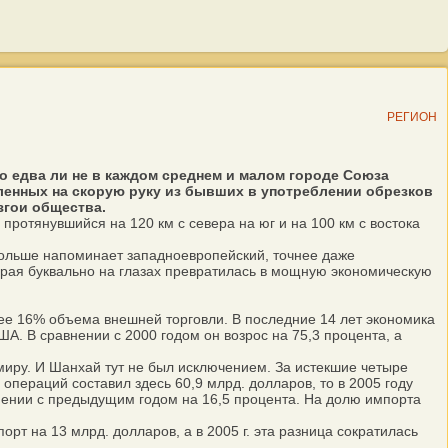
РЕГИОН
о едва ли не в каждом среднем и малом городе Союза
ленных на скорую руку из бывших в употреблении обрезков
згои общества.
ротянувшийся на 120 км с севера на юг и на 100 км с востока
ольше напоминает западноевропейский, точнее даже
орая буквально на глазах превратилась в мощную экономическую
е 16% объема внешней торговли. В последние 14 лет экономика
. В сравнении с 2000 годом он возрос на 75,3 процента, а
иру. И Шанхай тут не был исключением. За истекшие четыре
операций составил здесь 60,9 млрд. долларов, то в 2005 году
внении с предыдущим годом на 16,5 процента. На долю импорта
рт на 13 млрд. долларов, а в 2005 г. эта разница сократилась