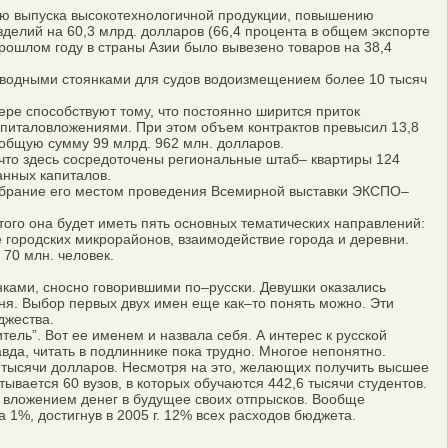
нию выпуска высокотехнологичной продукции, повышению
зделий на 60,3 млрд. долларов (66,4 процента в общем экспорте
прошлом году в страны Азии было вывезено товаров на 38,4
водными стоянками для судов водоизмещением более 10 тысяч
е способствуют тому, что постоянно ширится приток
апиталовложениями. При этом объем контрактов превысил 13,8
 общую сумму 99 млрд. 962 млн. долларов.
что здесь сосредоточены региональные штаб– квартиры 124
анных капиталов.
збрание его местом проведения Всемирной выставки ЭКСПО–
того она будет иметь пять основных тематических направлений:
е городских микрорайонов, взаимодействие города и деревни.
70 млн. человек.
ами, сносно говорившими по–русски. Девушки оказались
уня. Выбор первых двух имен еще как–то понять можно. Эти
джества.
ль”. Вот ее именем и назвала себя. А интерес к русской
вда, читать в подлиннике пока трудно. Многое непонятно.
 тысячи долларов. Несмотря на это, желающих получить высшее
ывается 60 вузов, в которых обучаются 442,6 тысячи студентов.
м вложением денег в будущее своих отпрысков. Вообще
1%, достигнув в 2005 г. 12% всех расходов бюджета.