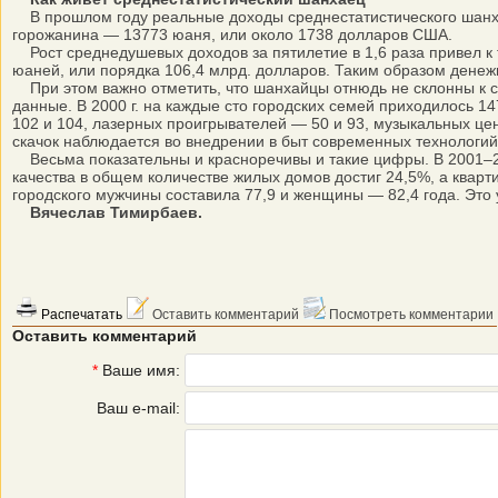
В прошлом году реальные доходы среднестатистического шанхай
горожанина — 13773 юаня, или около 1738 долларов США.
Рост среднедушевых доходов за пятилетие в 1,6 раза привел к то
юаней, или порядка 106,4 млрд. долларов. Таким образом денеж
При этом важно отметить, что шанхайцы отнюдь не склонны к ско
данные. В 2000 г. на каждые сто городских семей приходилось 1
102 и 104, лазерных проигрывателей — 50 и 93, музыкальных це
скачок наблюдается во внедрении в быт современных технологий
Весьма показательны и красноречивы и такие цифры. В 2001–2005
качества в общем количестве жилых домов достиг 24,5%, а кварт
городского мужчины составила 77,9 и женщины — 82,4 года. Это 
Вячеслав Тимирбаев.
Распечатать
Оставить комментарий
Посмотреть комментарии
Оставить комментарий
*
Ваше имя:
Ваш e-mail: