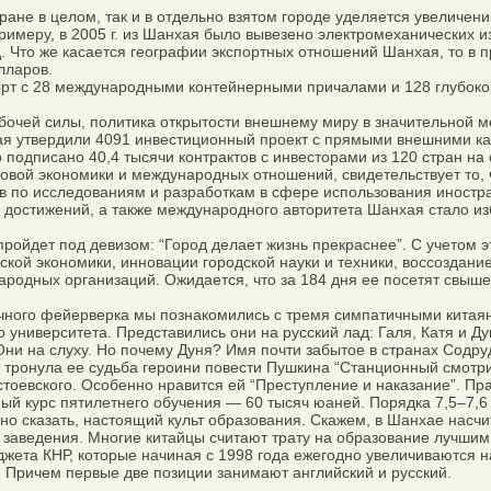
тране в целом, так и в отдельно взятом городе уделяется увеличе
римеру, в 2005 г. из Шанхая было вывезено электромеханических и
д. Что же касается географии экспортных отношений Шанхая, то в 
лларов.
рт с 28 международными контейнерными причалами и 128 глубоко
ей силы, политика открытости внешнему миру в значительной мер
хая утвердили 4091 инвестиционный проект с прямыми внешними к
 подписано 40,4 тысячи контрактов с инвесторами из 120 стран на
вой экономики и международных отношений, свидетельствует то, 
в по исследованиям и разработкам в сфере использования иностр
достижений, а также международного авторитета Шанхая стало и
ойдет под девизом: “Город делает жизнь прекраснее”. С учетом э
ской экономики, инновации городской науки и техники, воссоздани
одных организаций. Ожидается, что за 184 дня ее посетят свыше 
ного фейерверка мы познакомились с тремя симпатичными китаянк
 университета. Представились они на русский лад: Галя, Катя и Д
и на слуху. Но почему Дуня? Имя почти забытое в странах Содру
ронула ее судьба героини повести Пушкина “Станционный смотрите
стоевского. Особенно нравится ей “Преступление и наказание”. Пра
ый курс пятилетнего обучения — 60 тысяч юаней. Порядка 7,5–7,6
но сказать, настоящий культ образования. Скажем, в Шанхае насчит
 заведения. Многие китайцы считают трату на образование лучши
ета КНР, которые начиная с 1998 года ежегодно увеличиваются на 
Причем первые две позиции занимают английский и русский.