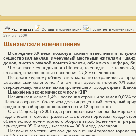
Распечатать
Оставить комментарий
Посмотреть комментарии
28 июня 2006
Шанхайские впечатления
В середине XX века, пожалуй, самым известным и популя
существовал анклав, именуемый местными жителями “шанхае
досок, листов ржавой помятой жести, обломков шифера, би
Что же касается подлинного Шанхая, то сегодня — это чистый, 
на запад, с численностью населения 17,8 млн. человек.
По архитектурному облику в нем мало что сохранилось от тра
американский мегаполис. И в том, что первое пятилетие XXI ве
сверхдержаву, немалый вклад крупнейшего города страны Шанха
Шанхай на экономическом поле КНР
Насчитывая менее 1,4% населения страны и занимая 0,06% ее 
Шанхая сохраняет более чем десятипроцентный ежегодный прирос
среднегодовой прирост составил почти 12 процентов.
Став 11 декабря 2001 года равноправным членом Всемирной тор
года внешняя торговля развивалась в этом портовом городе стре
объем экспортно–импортного оборота вырос более чем в три раз
приходится 95,6 млрд., экспорта — 90,8 млрд. долларов.
Несложно заметить, что сальдо во внешней торговле города отриц
до 4,8 млрд., то позитивная динамика налицо.