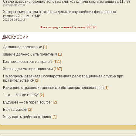
Стало известно, сколько золотых слитков купили кыргызстанцы за 11 лет
2026-08-08 22:06
Хакеры-вымогатели атаковали десятки крупнейших финансовых
компаний США - СМИ
2026-08-08 21:42
Новости предоставлены Порталом FOR.KG
ДИСКУССИИ
Домашние помощники
[1]
Звание должно быть почетным
[1]
Как пожаловаться на врача?
[111]
Жилье для матери-одиночки
[187]
На вопросы отвечает Государственная регистрационная служба при
правительстве КР
[2]
Взимание страховых взносов с работающих пенсионеров
[1]
“…я — ближе к небу”
[2]
Будущее — за “open source”
[2]
Бал за успехи
[2]
Хочу сдать ребенка в приют
[2]