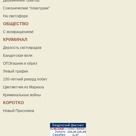
Деревянный трактор
Союзнические “покатушки”
На светофоре
ОБЩЕСТВО
С возвращением!
КРИМИНАЛ
Дерзость скотокрадов
Бандитская воля
ОПЭгэшник и обрез
Левый трафик
150-летний рекорд побит
Цветметчик из Марказа
Криминальные войны
КОРОТКО
Новый Пресняков