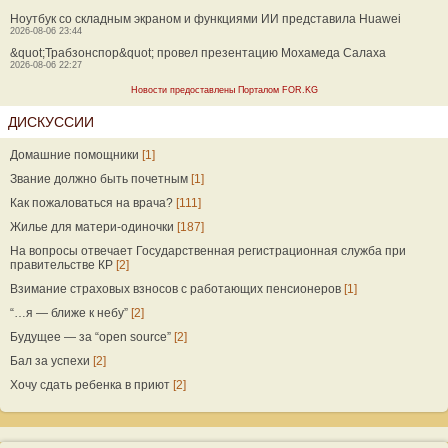
Ноутбук со складным экраном и функциями ИИ представила Huawei
2026-08-06 23:44
&quot;Трабзонспор&quot; провел презентацию Мохамеда Салаха
2026-08-06 22:27
Новости предоставлены Порталом FOR.KG
ДИСКУССИИ
Домашние помощники
[1]
Звание должно быть почетным
[1]
Как пожаловаться на врача?
[111]
Жилье для матери-одиночки
[187]
На вопросы отвечает Государственная регистрационная служба при
правительстве КР
[2]
Взимание страховых взносов с работающих пенсионеров
[1]
“…я — ближе к небу”
[2]
Будущее — за “open source”
[2]
Бал за успехи
[2]
Хочу сдать ребенка в приют
[2]