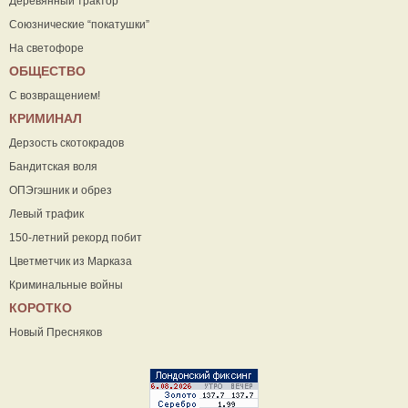
Деревянный трактор
Союзнические “покатушки”
На светофоре
ОБЩЕСТВО
С возвращением!
КРИМИНАЛ
Дерзость скотокрадов
Бандитская воля
ОПЭгэшник и обрез
Левый трафик
150-летний рекорд побит
Цветметчик из Марказа
Криминальные войны
КОРОТКО
Новый Пресняков