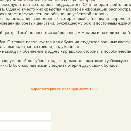
 последует ответ со стороны председателя СНБ генерал–лейтенан
а. Однако вместо них средства массовой информации распростр
ровергает предъявленное обвинение узбекской стороны.
ся на показания задержанных, которые якобы “в январе–апреле э
оведению боевых действий, рукопашному бою и восточным единобор
центр “Теке” не является заброшенным местом и находится на б
к. Он также используется для обучения студентов военных кафедр
сты, выглядит, мягко говоря, надуманным.
 навряд ли обвинение в адрес кыргызской стороны в пособничеств
 вооруженный до зубов отряд экстремистов, разгромив узбекскую п
ки. В бою милицейский спецназ потерял двух своих бойцов.
Адрес материала: //msn.kg/ru/news/11238/