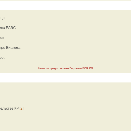
яца
тиях ЕАЭС
ков
тре Бишкека
ot;
Новости предоставлены Порталом FOR.KG
тельстве КР
[2]