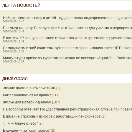
ЛЕНТА НОВОСТЕЙ
Избивал сожительницу и детей - суд арестовал подозреваемого на два мес
2026-08-06 16:46
Премьер-министр Беларуси прибыл в Кыргызстан для участия в мероприя
2026-08-06 16:43
В школах КР вернули прежнее количество часов кыргызского и русского язы
2026-08-06 16:41
Семнадцатилетний водитель скутера попал в реанимацию после ДТП в цен
2026-08-06 16:39
Минкультуры призвало туристов временно не посещать &quot;Таш-Рабат&qu
2026-08-06 16:37
ДИСКУССИИ
Звание должно быть почетным
[1]
Как пожаловаться на врача?
[111]
Жилье для матери-одиночки
[187]
На вопросы отвечает Государственная регистрационная служба при прави
Взимание страховых взносов с работающих пенсионеров
[1]
“…я — ближе к небу”
[2]
Будущее — за “open source”
[2]