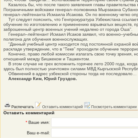
Казалось бы, что после такого заявления главы правительства
Пограничными войсками генерал–полковника Мырзакана Субанов
генерал–лейтенанта Исмаила Исакова. Он по военному четко оп
Тут следует пояснить, что Генпрокуратура Узбекистана ссылает
обучение по изготовлению и применению взрывчатых веществ, пр
заброшенный центр военных учений недалеко от города Оша”.
Генерал–лейтенант Исмаил Исаков заявил, что военно–учебный 
полигона для обучения военнослужащих.
“Данный учебный центр находится под постоянной охраной войс
раскладе утверждение, что в “Теке” проходили обучение террори
Конечно, право любой комиссии излагать свою точку зрения, но
отношений между Бишкеком и Ташкентом.
В этом случае не грех вспомнить горячее лето 2000 года, когда
здесь был полностью уничтожен силами МВД Кыргызской Республи
Обвинений в адрес узбекской стороны тогда не последовало…
Александр Ким, Юрий Груздов.
Распечатать
Оставить комментарий
Посмотреть комментарии
Оставить комментарий
*
Ваше имя:
Ваш e-mail: