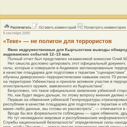
Распечатать
Оставить комментарий
Посмотреть комментарии
9 сентября 2005
«Теке» — не полигон для террористов
Явно недружественные для Кыргызстана выводы обнарод
андижанских событий 12–13 мая.
Полный отчет был представлен независимой комиссии Олий Маж
Нет смысла дословно цитировать этот официальный документ, до
силы, которые и совершили в Андижане запланированные террорис
в качестве плацдарма для подготовки к терактам “сценаристами”
обучены диверсионно–террористическим навыкам около 70 религи
на территорию Узбекистана и приняли активное участие в террор
огнестрельного оружия, завезенного из Кыргызстана”.
Безусловно, что такое официальное заявление узбекской сторо
Но, как будет видно дальше, по этому вопросу мнения далеко 
Первым на обвинения узбекской Генпрокуратуры отреагировал С
республики в качестве плацдарма для подготовки к терактам и 
какие–либо данные, мы готовы их рассмотреть”, — отмечается в
Вроде бы все формальности соблюдены — одни обвинили, дру
Но тут неожиданно мировые и республиканские информагентств
Службы национальной безопасности” определенные силы находил
того, чтобы “бандиты… использовали территорию своей страны д