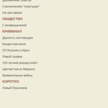
Деревянный трактор
Союзнические “покатушки”
На светофоре
ОБЩЕСТВО
С возвращением!
КРИМИНАЛ
Дерзость скотокрадов
Бандитская воля
ОПЭгэшник и обрез
Левый трафик
150-летний рекорд побит
Цветметчик из Марказа
Криминальные войны
КОРОТКО
Новый Пресняков