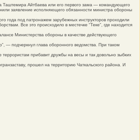
та Таштемира Айтбаева или его первого зама — командующего
анили заявление исполняющего обязанности министра обороны
того года под патронажем зарубежных инструкторов проходили
ствам. Все это происходило в местечке “Теке”, где находится
алансе Министерства обороны в качестве действующего
”, — подчеркнул глава оборонного ведомства. При таком
е террористам прибавит дружбы на весы и так довольно зыбких
огранзаставу, прошел на территорию Чаткальского района. И