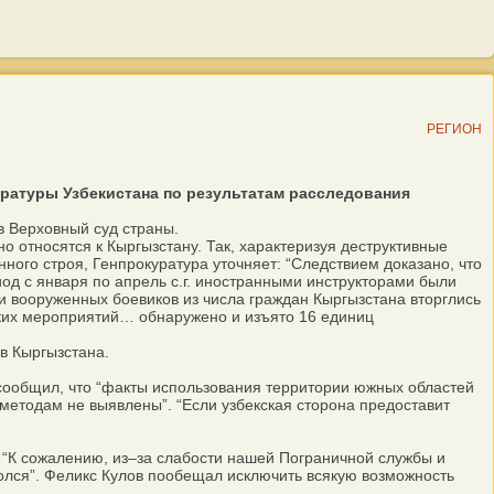
РЕГИОН
атуры Узбекистана по результатам расследования
 Верховный суд страны.
относятся к Кыргызстану. Так, характеризуя деструктивные
ного строя, Генпрокуратура уточняет: “Следствием доказано, что
иод с января по апрель с.г. иностранными инструкторами были
и вооруженных боевиков из числа граждан Кыргызстана вторглись
еских мероприятий… обнаружено и изъято 16 единиц
в Кыргызстана.
сообщил, что “факты использования территории южных областей
методам не выявлены”. “Если узбекская сторона предоставит
“К сожалению, из–за слабости нашей Пограничной службы и
олся”. Феликс Кулов пообещал исключить всякую возможность