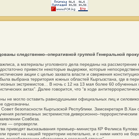
ованы следственно–оперативной группой Генеральной прокур
лиса, а материалы уголовного дела переданы на рассмотрение в
статочно привести некоторые выдержки, которые непосредственно 
тические акции с целью захвата власти и свержения конституцион
 была выбрана территория южных областей Кыргызстана, где в пер
озных экстремистов… В ночь с 12 на 13 мая более 60 обученных 
истических актах”. Далее говорится, что “в ходе антитеррористич
ны не могло оставить равнодушными официальных лиц и силовико
не однозначны.
овет безопасности Кыргызской Республики. Замсекретаря В.Хан 
обучения религиозных экстремистов диверсионно–террористическим 
 заявлении Совбеза.
гие — опровергли.
а приводят высказывания премьер–министра КР Феликса Кулова: 
и приют на нашей территории нелегально, и с ними никто не бор
ля дестабилизации обстановки в соседней стране”.