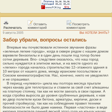
Оставить
Посмотреть
Распечатать
комментарий
комментарии
9 августа 2005
ВЫ ХОТЕЛИ ЗНАТЬ?
Забор убрали, вопросы остались
Впервые мы почувствовали истинное звучание фразы
«зеленые легкие города», когда в сквере рядом с нашим домом
взревели бензопилы и в один день пошли под топор более
сотни деревьев. Впо- следствии оказалось, что наш город
сильно нуждается в элитном жилье, и на месте одного из
«легких» города началось строительство 12–этажного здания в
10 метрах от нашего дома, между иранским посольством и
Союзом кинематографистов. Нас, конечно, никто не уведомлял
и не спрашивал.
В период «нулевого» цикла мы полтора месяца прыгали
через канаву для теплотрассы и ставили за свой счет а/машины
на платную стоянку, так как не могли заехать в свои гаражи. А
когда стройка выросла до уровня срубленных деревьев, к нам
во двор полетели куски бетона, арматуры, кирпичи, доски и
прочий строймусор, так как на соблюдение правил техники
безопасности не было даже намека. Первая «ласточка« в виде
кирпича прилетела ранней весной этого года на крышу наших