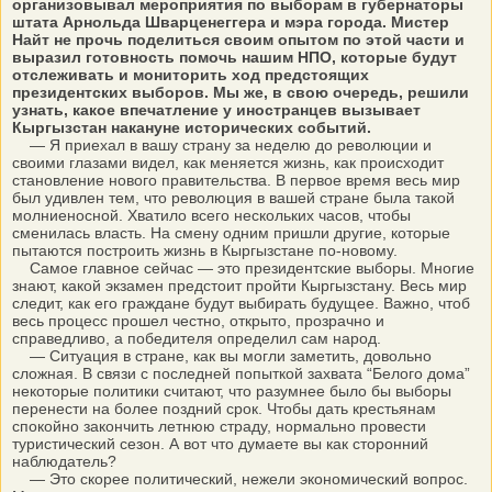
организовывал мероприятия по выборам в губернаторы
штата Арнольда Шварценеггера и мэра города. Мистер
Найт не прочь поделиться своим опытом по этой части и
выразил готовность помочь нашим НПО, которые будут
отслеживать и мониторить ход предстоящих
президентских выборов. Мы же, в свою очередь, решили
узнать, какое впечатление у иностранцев вызывает
Кыргызстан накануне исторических событий.
— Я приехал в вашу страну за неделю до революции и
своими глазами видел, как меняется жизнь, как происходит
становление нового правительства. В первое время весь мир
был удивлен тем, что революция в вашей стране была такой
молниеносной. Хватило всего нескольких часов, чтобы
сменилась власть. На смену одним пришли другие, которые
пытаются построить жизнь в Кыргызстане по-новому.
Самое главное сейчас — это президентские выборы. Многие
знают, какой экзамен предстоит пройти Кыргызстану. Весь мир
следит, как его граждане будут выбирать будущее. Важно, чтоб
весь процесс прошел честно, открыто, прозрачно и
справедливо, а победителя определил сам народ.
— Ситуация в стране, как вы могли заметить, довольно
сложная. В связи с последней попыткой захвата “Белого дома”
некоторые политики считают, что разумнее было бы выборы
перенести на более поздний срок. Чтобы дать крестьянам
спокойно закончить летнюю страду, нормально провести
туристический сезон. А вот что думаете вы как сторонний
наблюдатель?
— Это скорее политический, нежели экономический вопрос.