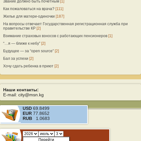
Звание должно быть почетным
[1]
Как пожаловаться на врача?
[111]
Жилье для матери-одиночки
[187]
На вопросы отвечает Государственная регистрационная служба при
правительстве КР
[2]
Взимание страховых взносов с работающих пенсионеров
[1]
“…я — ближе к небу”
[2]
Будущее — за “open source”
[2]
Бал за успехи
[2]
Хочу сдать ребенка в приют
[2]
Наши контакты:
E-mail: city@msn.kg
USD
69.8499
EUR
77.8652
RUB
1.0683