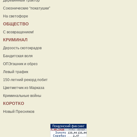
Деревянный трактор
Союзнические “покатушки”
На светофоре
ОБЩЕСТВО
С возвращением!
КРИМИНАЛ
Дерзость скотокрадов
Бандитская воля
ОПЭгэшник и обрез
Левый трафик
150-летний рекорд побит
Цветметчик из Марказа
Криминальные войны
КОРОТКО
Новый Пресняков