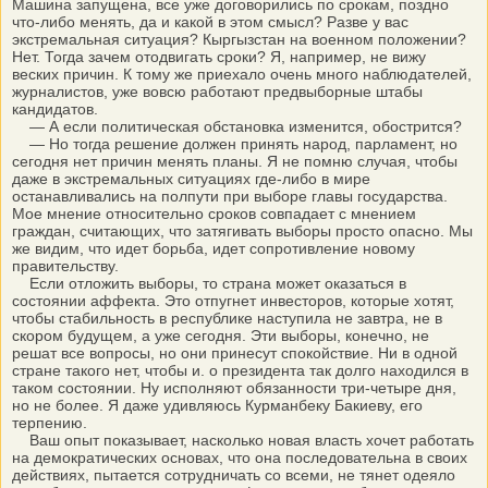
Машина запущена, все уже договорились по срокам, поздно
что-либо менять, да и какой в этом смысл? Разве у вас
экстремальная ситуация? Кыргызстан на военном положении?
Нет. Тогда зачем отодвигать сроки? Я, например, не вижу
веских причин. К тому же приехало очень много наблюдателей,
журналистов, уже вовсю работают предвыборные штабы
кандидатов.
— А если политическая обстановка изменится, обострится?
— Но тогда решение должен принять народ, парламент, но
сегодня нет причин менять планы. Я не помню случая, чтобы
даже в экстремальных ситуациях где-либо в мире
останавливались на полпути при выборе главы государства.
Мое мнение относительно сроков совпадает с мнением
граждан, считающих, что затягивать выборы просто опасно. Мы
же видим, что идет борьба, идет сопротивление новому
правительству.
Если отложить выборы, то страна может оказаться в
состоянии аффекта. Это отпугнет инвесторов, которые хотят,
чтобы стабильность в республике наступила не завтра, не в
скором будущем, а уже сегодня. Эти выборы, конечно, не
решат все вопросы, но они принесут спокойствие. Ни в одной
стране такого нет, чтобы и. о президента так долго находился в
таком состоянии. Ну исполняют обязанности три-четыре дня,
но не более. Я даже удивляюсь Курманбеку Бакиеву, его
терпению.
Ваш опыт показывает, насколько новая власть хочет работать
на демократических основах, что она последовательна в своих
действиях, пытается сотрудничать со всеми, не тянет одеяло