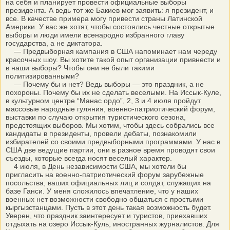
на себя и планирует провести официальные выборы
президента. А ведь тот же Бакиев мог заявить: я президент, и
все. В качестве примера могу привести страны Латинской
Америки. У вас же хотят, чтобы состоялись честные открытые
выборы и люди имели всенародно избранного главу
государства, а не диктатора.
— Предвыборная кампания в США напоминает нам череду
красочных шоу. Вы хотите такой опыт организации привнести и
в наши выборы? Чтобы они не были такими
политизированными?
— Почему бы и нет? Ведь выборы — это праздник, а не
похороны. Почему бы их не сделать веселыми. На Иссык-Куле,
в культурном центре “Манас ордо”, 2, 3 и 4 июля пройдут
массовые народные гуляния, военно-патриотический форум,
выставки по случаю открытия туристического сезона,
предстоящих выборов. Мы хотим, чтобы здесь собрались все
кандидаты в президенты, провели дебаты, познакомили
избирателей со своими предвыборными программами. У нас в
США две ведущие партии, они в разное время проводят свои
съезды, которые всегда носят веселый характер.
4 июля, в День независимости США, мы хотели бы
пригласить на военно-патриотический форум зарубежные
посольства, ваших официальных лиц и солдат, служащих на
базе Ганси. У меня сложилось впечатление, что у наших
военных нет возможности свободно общаться с простыми
кыргызстанцами. Пусть в этот день такая возможность будет.
Уверен, что праздник заинтересует и туристов, приехавших
отдыхать на озеро Иссык-Куль, иностранных журналистов. Для