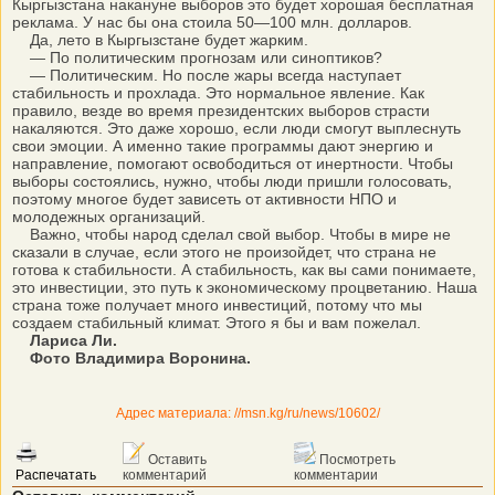
Кыргызстана накануне выборов это будет хорошая бесплатная
реклама. У нас бы она стоила 50—100 млн. долларов.
Да, лето в Кыргызстане будет жарким.
— По политическим прогнозам или синоптиков?
— Политическим. Но после жары всегда наступает
стабильность и прохлада. Это нормальное явление. Как
правило, везде во время президентских выборов страсти
накаляются. Это даже хорошо, если люди смогут выплеснуть
свои эмоции. А именно такие программы дают энергию и
направление, помогают освободиться от инертности. Чтобы
выборы состоялись, нужно, чтобы люди пришли голосовать,
поэтому многое будет зависеть от активности НПО и
молодежных организаций.
Важно, чтобы народ сделал свой выбор. Чтобы в мире не
сказали в случае, если этого не произойдет, что страна не
готова к стабильности. А стабильность, как вы сами понимаете,
это инвестиции, это путь к экономическому процветанию. Наша
страна тоже получает много инвестиций, потому что мы
создаем стабильный климат. Этого я бы и вам пожелал.
Лариса Ли.
Фото Владимира Воронина.
Адрес материала: //msn.kg/ru/news/10602/
Оставить
Посмотреть
Распечатать
комментарий
комментарии