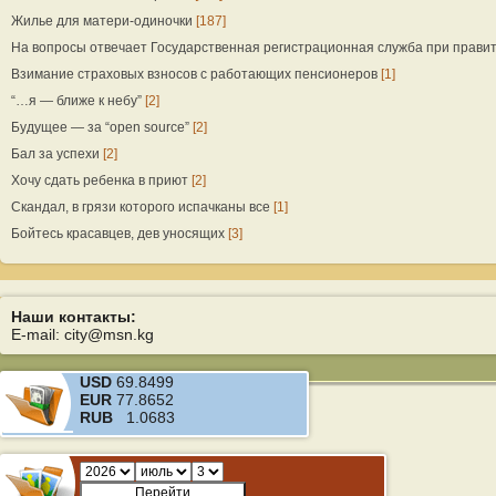
Жилье для матери-одиночки
[187]
На вопросы отвечает Государственная регистрационная служба при прави
Взимание страховых взносов с работающих пенсионеров
[1]
“…я — ближе к небу”
[2]
Будущее — за “open source”
[2]
Бал за успехи
[2]
Хочу сдать ребенка в приют
[2]
Скандал, в грязи которого испачканы все
[1]
Бойтесь красавцев, дев уносящих
[3]
Наши контакты:
E-mail: city@msn.kg
USD
69.8499
EUR
77.8652
RUB
1.0683