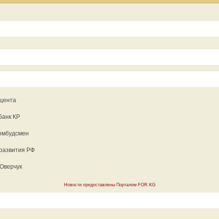
оцента
банк КР
 омбудсмен
 развития РФ
 Оверчук
Новости предоставлены Порталом FOR.KG