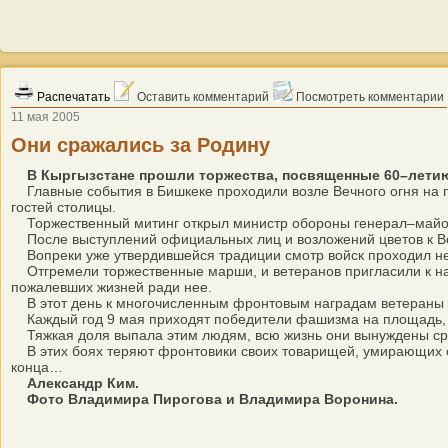
Распечатать
Оставить комментарий
Посмотреть комментарии
11 мая 2005
Они сражались за Родину
В Кыргызстане прошли торжества, посвященные 60–летию
Главные события в Бишкеке проходили возле Вечного огня на п
гостей столицы.
Торжественный митинг открыл министр обороны генерал–майо
После выступлений официальных лиц и возложений цветов к Веч
Вопреки уже утвердившейся традиции смотр войск проходил не
Отгремели торжественные марши, и ветеранов пригласили к нак
пожалевших жизней ради нее.
В этот день к многочисленным фронтовым наградам ветераны 
Каждый год 9 мая приходят победители фашизма на площадь, пе
Тяжкая доля выпала этим людям, всю жизнь они вынуждены сра
В этих боях теряют фронтовики своих товарищей, умирающих от с
конца…
Александр Ким.
Фото Владимира Пирогова и Владимира Воронина.