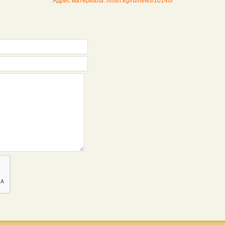
Адрес материала: //msn.kg/ru/news/10146/