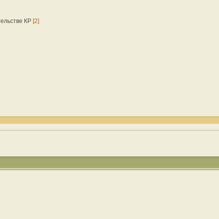
тельстве КР
[2]