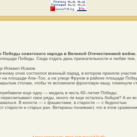
 Победы советского народа в Великой Отечественной войне.
лощади Победы. Сюда отдать дань признательности и любви тем, к
р Исмаил Исаков.
ному огню состоялся военный парад, в котором приняли участие
 на площади Ала–Тоо, а на улице Фрунзе в районе площади Побе
рытым столам, чтобы те вспомнили фронтовую кашу, помянули ст
прибавили еще одну — медаль в честь 60–летия Победы.
ресчитывают свои ряды, много ли еще осталось бойцов? А их вс
жаться. В юности — с фашистами, в старости — с бедностью.
тарости и старых ран. Ветераны понимают, что в этом сражении и