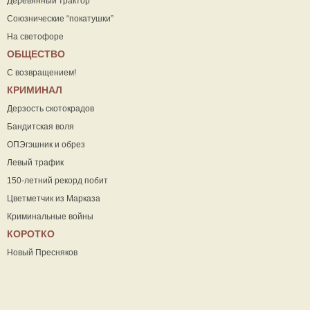
Деревянный трактор
Союзнические “покатушки”
На светофоре
ОБЩЕСТВО
С возвращением!
КРИМИНАЛ
Дерзость скотокрадов
Бандитская воля
ОПЭгэшник и обрез
Левый трафик
150-летний рекорд побит
Цветметчик из Марказа
Криминальные войны
КОРОТКО
Новый Пресняков