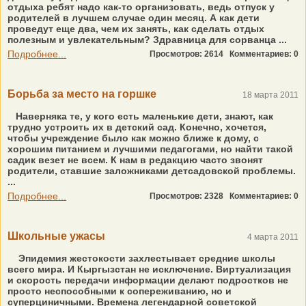
отдыха ребят надо как-то организовать, ведь отпуск у
родителей в лучшем случае один месяц. А как дети
проведут еще два, чем их занять, как сделать отдых
полезным и увлекательным? Здравница для сорванца ...
Подробнее...
Просмотров: 2614
Комментариев: 0
Борьба за место на горшке
18 марта 2011
Наверняка те, у кого есть маленькие дети, знают, как
трудно устроить их в детский сад. Конечно, хочется,
чтобы учреждение было как можно ближе к дому, с
хорошим питанием и лучшими педагогами, но найти такой
садик везет не всем. К нам в редакцию часто звонят
родители, ставшие заложниками детсадовской проблемы.
...
Подробнее...
Просмотров: 2328
Комментариев: 0
Школьные ужасы
4 марта 2011
Эпидемия жестокости захлестывает средние школы
всего мира. И Кыргызстан не исключение. Виртуализация
и скорость передачи информации делают подростков не
просто неспособными к сопереживанию, но и
суперциничными. Времена легендарной советской