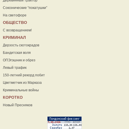
Деревянный трактор
Союзнические “покатушки”
На светофоре
ОБЩЕСТВО
С возвращением!
КРИМИНАЛ
Дерзость скотокрадов
Бандитская воля
ОПЭгэшник и обрез
Левый трафик
150-летний рекорд побит
Цветметчик из Марказа
Криминальные войны
КОРОТКО
Новый Пресняков