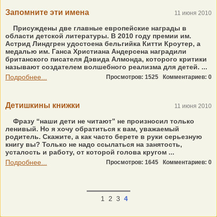
Запомните эти имена
11 июня 2010
Присуждены две главные европейские награды в
области детской литературы. В 2010 году премии им.
Астрид Линдгрен удостоена бельгийка Китти Кроутер, а
медалью им. Ганса Христиана Андерсена наградили
британского писателя Дэвида Алмонда, которого критики
называют создателем волшебного реализма для детей. ...
Подробнее...
Просмотров: 1525
Комментариев: 0
Детишкины книжки
11 июня 2010
Фразу “наши дети не читают” не произносил только
ленивый. Но я хочу обратиться к вам, уважаемый
родитель. Скажите, а как часто берете в руки серьезную
книгу вы? Только не надо ссылаться на занятость,
усталость и работу, от которой голова кругом ...
Подробнее...
Просмотров: 1645
Комментариев: 0
1
2
3
4