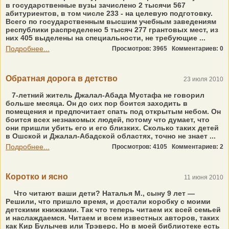
в государственные вузы зачислено 2 тысячи 567
абитуриентов, в том числе 233 - на целевую подготовку.
Всего по государственным высшим учебным заведениям
республики распределено 5 тысяч 277 грантовых мест, из
них 405 выделены на специальности, не требующие ...
Подробнее...
Просмотров: 3965
Комментариев: 0
Обратная дорога в детство
23 июля 2010
7-летний житель Джалал-Абада Мустафа не говорил
больше месяца. Он до сих пор боится заходить в
помещения и предпочитает спать под открытым небом. Он
боится всех незнакомых людей, потому что думает, что
они пришли убить его и его близких. Сколько таких детей
в Ошской и Джалал-Абадской областях, точно не знает ...
Подробнее...
Просмотров: 4105
Комментариев: 2
Коротко и ясно
11 июня 2010
Что читают ваши дети? Наталья М., сыну 9 лет —
Решили, что пришло время, и достали коробку с моими
детскими книжками. Так что теперь читаем их всей семьей
и наслаждаемся. Читаем и всем известных авторов, таких
как Кир Булычев или Трэверс. Но в моей библиотеке есть