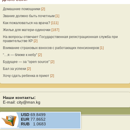
Домашние помощники
[2]
Звание должно быть почетным
[1]
Как пожаловаться на врача?
[111]
Жилье для матери-одиночки
[187]
На вопросы отвечает Государственная регистрационная служба при
правительстве КР
[2]
Взимание страховых взносов с работающих пенсионеров
[1]
“…я — ближе к небу”
[2]
Будущее — за “open source”
[2]
Бал за успехи
[2]
Хочу сдать ребенка в приют
[2]
Наши контакты:
E-mail: city@msn.kg
USD
69.8499
EUR
77.8652
RUB
1.0683