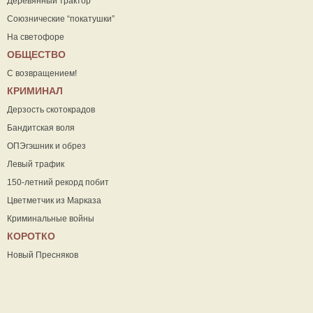
Деревянный трактор
Союзнические “покатушки”
На светофоре
ОБЩЕСТВО
С возвращением!
КРИМИНАЛ
Дерзость скотокрадов
Бандитская воля
ОПЭгэшник и обрез
Левый трафик
150-летний рекорд побит
Цветметчик из Марказа
Криминальные войны
КОРОТКО
Новый Пресняков