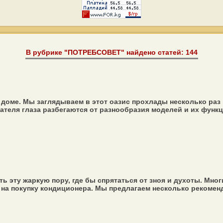
В рубрике "ПОТРЕБСОВЕТ" найдено статей: 144
доме. Мы заглядываем в этот оазис прохлады несколько раз 
теля глаза разбегаются от разнообразия моделей и их функци
ь эту жаркую пору, где бы спрятаться от зноя и духоты. Мно
 на покупку кондиционера. Мы предлагаем несколько рекомен