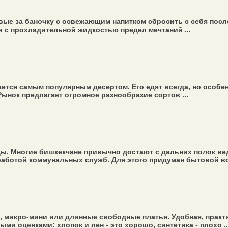
овые за баночку с освежающим напитком сбросить с себя пос
и с прохладительной жидкостью предел мечтаний ...
тается самым популярным десертом. Его едят всегда, но особе
Рынок предлагает огромное разнообразие сортов ...
. Многие бишкекчане привычно достают с дальних полок вед
работой коммунальных служб. Для этого придуман бытовой во
, микро-мини или длинные свободные платья. Удобная, практи
и оценками: хлопок и лен - это хорошо, синтетика - плохо ..