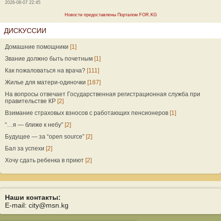
2026-08-07 22:45
Новости предоставлены Порталом FOR.KG
ДИСКУССИИ
Домашние помощники
[1]
Звание должно быть почетным
[1]
Как пожаловаться на врача?
[111]
Жилье для матери-одиночки
[187]
На вопросы отвечает Государственная регистрационная служба при
правительстве КР
[2]
Взимание страховых взносов с работающих пенсионеров
[1]
“…я — ближе к небу”
[2]
Будущее — за “open source”
[2]
Бал за успехи
[2]
Хочу сдать ребенка в приют
[2]
Наши контакты:
E-mail: city@msn.kg