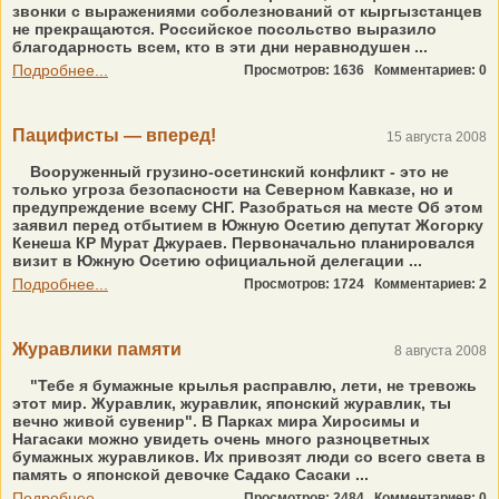
звонки с выражениями соболезнований от кыргызстанцев
не прекращаются. Российское посольство выразило
благодарность всем, кто в эти дни неравнодушен ...
Подробнее...
Просмотров: 1636
Комментариев: 0
Пацифисты — вперед!
15 августа 2008
Вооруженный грузино-осетинский конфликт - это не
только угроза безопасности на Северном Кавказе, но и
предупреждение всему СНГ. Разобраться на месте Об этом
заявил перед отбытием в Южную Осетию депутат Жогорку
Кенеша КР Мурат Джураев. Первоначально планировался
визит в Южную Осетию официальной делегации ...
Подробнее...
Просмотров: 1724
Комментариев: 2
Журавлики памяти
8 августа 2008
"Тебе я бумажные крылья расправлю, лети, не тревожь
этот мир. Журавлик, журавлик, японский журавлик, ты
вечно живой сувенир". В Парках мира Хиросимы и
Нагасаки можно увидеть очень много разноцветных
бумажных журавликов. Их привозят люди со всего света в
память о японской девочке Садако Сасаки ...
Подробнее...
Просмотров: 2484
Комментариев: 0