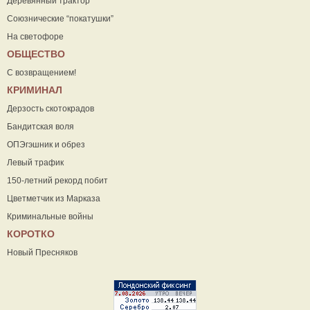
Деревянный трактор
Союзнические “покатушки”
На светофоре
ОБЩЕСТВО
С возвращением!
КРИМИНАЛ
Дерзость скотокрадов
Бандитская воля
ОПЭгэшник и обрез
Левый трафик
150-летний рекорд побит
Цветметчик из Марказа
Криминальные войны
КОРОТКО
Новый Пресняков