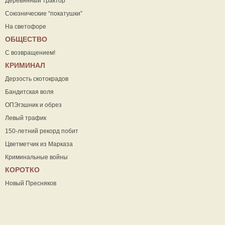
Деревянный трактор
Союзнические “покатушки”
На светофоре
ОБЩЕСТВО
С возвращением!
КРИМИНАЛ
Дерзость скотокрадов
Бандитская воля
ОПЭгэшник и обрез
Левый трафик
150-летний рекорд побит
Цветметчик из Марказа
Криминальные войны
КОРОТКО
Новый Пресняков