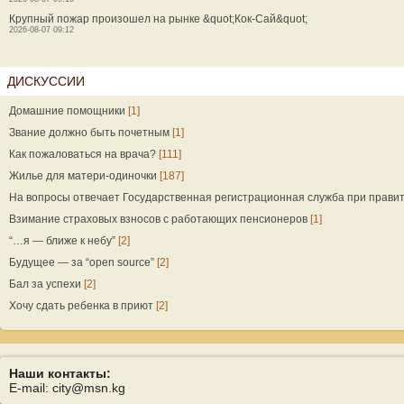
Крупный пожар произошел на рынке &quot;Кок-Сай&quot;
2026-08-07 09:12
ДИСКУССИИ
Домашние помощники
[1]
Звание должно быть почетным
[1]
Как пожаловаться на врача?
[111]
Жилье для матери-одиночки
[187]
На вопросы отвечает Государственная регистрационная служба при прави
Взимание страховых взносов с работающих пенсионеров
[1]
“…я — ближе к небу”
[2]
Будущее — за “open source”
[2]
Бал за успехи
[2]
Хочу сдать ребенка в приют
[2]
Наши контакты:
E-mail: city@msn.kg