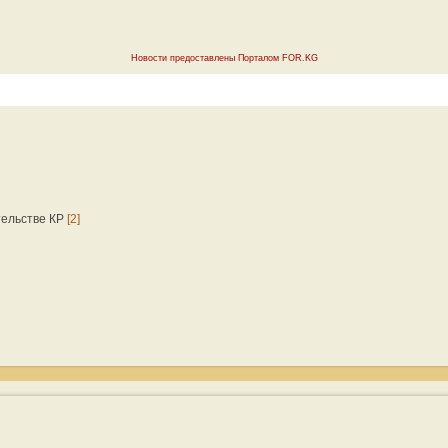
Новости предоставлены Порталом FOR.KG
тельстве КР
[2]