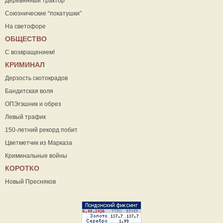
Деревянный трактор
Союзнические “покатушки”
На светофоре
ОБЩЕСТВО
С возвращением!
КРИМИНАЛ
Дерзость скотокрадов
Бандитская воля
ОПЭгэшник и обрез
Левый трафик
150-летний рекорд побит
Цветметчик из Марказа
Криминальные войны
КОРОТКО
Новый Пресняков