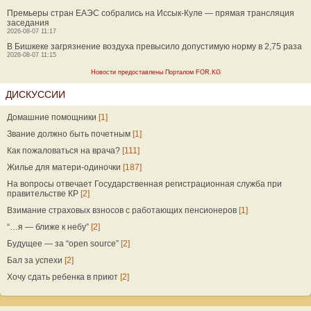
Премьеры стран ЕАЭС собрались на Иссык-Куле — прямая трансляция
заседания
2026-08-07 11:17
В Бишкеке загрязнение воздуха превысило допустимую норму в 2,75 раза
2026-08-07 11:15
Новости предоставлены Порталом FOR.KG
ДИСКУССИИ
Домашние помощники
[1]
Звание должно быть почетным
[1]
Как пожаловаться на врача?
[111]
Жилье для матери-одиночки
[187]
На вопросы отвечает Государственная регистрационная служба при
правительстве КР
[2]
Взимание страховых взносов с работающих пенсионеров
[1]
“…я — ближе к небу”
[2]
Будущее — за “open source”
[2]
Бал за успехи
[2]
Хочу сдать ребенка в приют
[2]